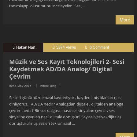
tanımlayıp oluşumunu inceleyelim. Ses , …
More
Hakan Nart
5374 Views
0 Comment
Müzik ve Ses Kayıt Teknolojileri 2- Sesi
Kaydetmek AD/DA Analog/ Digital
Çevrim
02nd May 2016
Artline Blog
Sesleri günümüzde nasıl kaydediyor , kaydedilmiş olanları nasıl
dinliyoruz. AD/DA nedir? Analogdan dijitale , dijitalden analoga
çevrim nedir? Bir ses dalgası , nasıl ses sinyaline çevrilir, ses
sinyaline çevrilen nasıl dijitale dönüşür? Sayısal veriye (dijitale)
dönüştürülmüş sesleri tekrar nasıl …