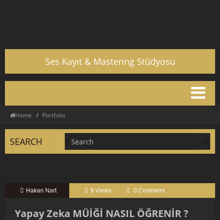
Ses Kayıt & Mastering Stüdyosu
Tog
nav
Home
Portfolio
SEARCH
Hakan Nart
9 Views
0 Comment
Yapay Zeka MÜİĞİ NASIL ÖĞRENİR ?