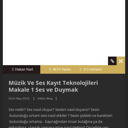
Hakan Nart
4674 Views
0 Comment
Müzik Ve Ses Kayıt Teknolojileri
Makale 1 Ses ve Duymak
02nd May 2016
Artline Blog
Ses nedir? Ses nasıl oluşur? Sesleri nasıl duyarız? Sesin
bulunduğu ortam sesi nasıl etkiler ? Sesin şiddeti ve karekteri
bulunduğu ortama , kaynağından insan kulağına ya da
mikrofona ulaştığı zamana göre nasıl değişir? Öncelikle sesi