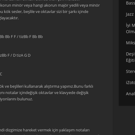
Bass
akorun minör veya hangi akorun majör yedili veya minör
ök sesler, beşlile ve oktavlar sizi bir şarkı içinde
Jazz
ayacaktır.
İyi 
Olm
 Bb Bb F F / tizBb F Bb Bb
Miks
Deşi
zBb F / D tizA G D
Eğit
Ster
 C
iZot
k ve beşlileri kullanarak alıştırma yapınız.Bunu farklı
Aynı notalar içindeğişik oktavlar ve klavyede değişik
Anal
yonlarını bulunuz.
imdi dizgimize hareket vermek için yaklaşım notaları