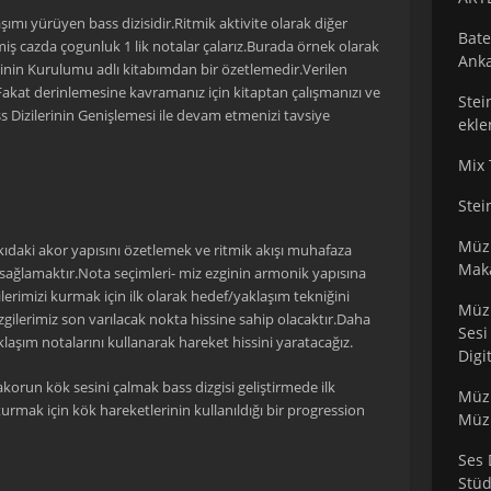
aşımı yürüyen bass dizisidir.Ritmik aktivite olarak diğer
Bate
iş cazda çogunluk 1 lik notalar çalarız.Burada örnek olarak
Anka
inin Kurulumu adlı kitabımdan bir özetlemedir.Verilen
.Fakat derinlemesine kavramanız için kitaptan çalışmanızı ve
Stei
Dizilerinin Genişlemesi ile devam etmenizi tavsiye
ekle
Mix 
Stei
Müzi
kıdaki akor yapısını özetlemek ve ritmik akışı muhafaza
Maka
 sağlamaktır.Nota seçimleri- miz ezginin armonik yapısına
ilerimizi kurmak için ilk olarak hedef/yaklaşım tekniğini
Müzi
gilerimiz son varılacak nokta hissine sahip olacaktır.Daha
Sesi
aşım notalarını kullanarak hareket hissini yaratacağız.
Digi
 akorun kök sesini çalmak bass dizgisi geliştirmede ilk
Müzi
urmak için kök hareketlerinin kullanıldığı bir progression
Müzi
Ses 
Stü