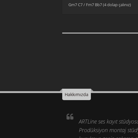
Gm7 C7 / Fm7 Bb7 (4 dolap çalınız)
Hakkımızda
ARTLine ses kayıt stüdyos
Prodüksiyon montaj stüd