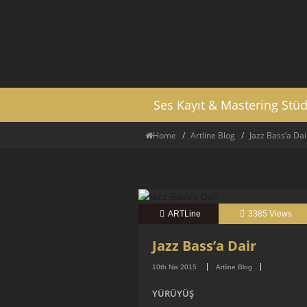
Ses Kayıt & Mastering Stü
Home
Artline Blog
Jazz Bass’a Dai
ARTLine
3385 Views
Jazz Bass’a Dair
10th Nis 2015
Artline Blog
YÜRÜYÜŞ