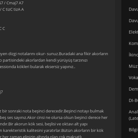
G7 / Cmaj7 A7
Davu
/ C tizC tizA A
Davu
C C
Elek
Komp
üyen dizgi notalarını okur- sunuz.Buradaki ana fikir akorların
İkin
 partisindeki akorlardan kendi yürüyüş tarzınızı
Müzi
ssionda kökleri bularak eksersiz yapınız..
Voka
Demo
j7
DI-B
 bir sonraki nota beşinci derecedir.Beşinci notayı bulmak
Anal
beş ses sayınız.Akor cinsi ne olursa olsun beşinci derece her
(Lat
ır.Bir akorun kök sesi, beşlisi ve oktavı alt yapı
Bilg
n karekteristik kalitesini yaratırlar.Bütün akorların bir kök
ar her zaman elinizin altında olan çok maksatlı