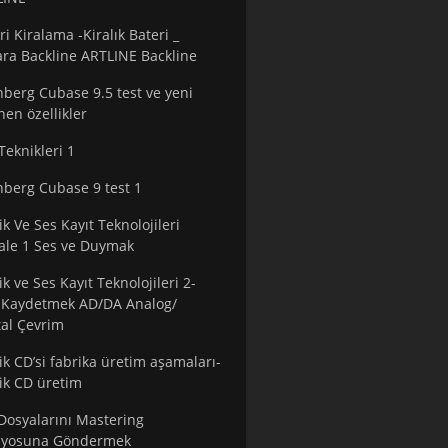
ri Kiralama -Kiralık Bateri _
ra Backline ARTLINE Backline
nberg Cubase 9.5 test ve yeni
nen özellikler
Teknikleri 1
nberg Cubase 9 test 1
k Ve Ses Kayıt Teknolojileri
le 1 Ses ve Duymak
k ve Ses Kayıt Teknolojileri 2-
 Kaydetmek AD/DA Analog/
tal Çevrim
k CD’si fabrika üretim aşamaları-
k CD üretim
Dosyalarını Mastering
dyosuna Göndermek