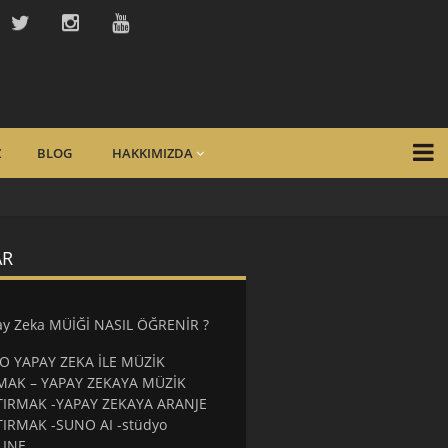
Z
BLOG
HAKKIMIZDA
AR
y Zeka MÜİĞİ NASIL ÖĞRENİR ?
O YAPAY ZEKA İLE MÜZİK
MAK – YAPAY ZEKAYA MÜZİK
TIRMAK -YAPAY ZEKAYA ARANJE
TIRMAK -SUNO AI -stüdyo
LINE