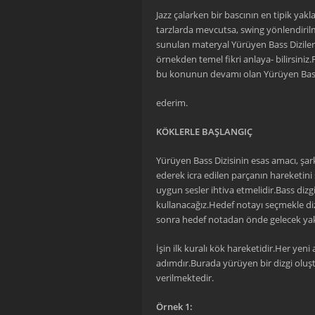
Jazz çalarken bir bascının en tipik yakl
tarzlarda mevcutsa, swing yönlendirilm
sunulan materyal Yürüyen Bass Diziler
örnekden temel fikri anlaya- bilirsiniz
bu konunun devamı olan Yürüyen Bass 
ederim.
KÖKLERLE BAŞLANGIÇ
Yürüyen Bass Dizisinin esas amacı, şar
ederek icra edilen parçanın hareketini
uygun sesler ihtiva etmelidir.Bass dizg
kullanacağız.Hedef notayı seçmekle diz
sonra hedef notadan önde gelecek yakl
İşin ilk kuralı kök hareketidir.Her yeni
adımdır.Burada yürüyen bir dizgi oluşt
verilmektedir.
Örnek 1: