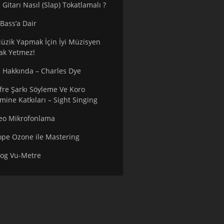
 Gitarı Nasıl (Slap) Tokatlamalı ?
 Bass’a Dair
Müzik Yapmak İçin İyi Müzisyen
ak Yetmez!
 Hakkında – Charles Dye
fre Şarkı Söyleme Ve Koro
imine Katkıları – Sight Singing
eo Mikrofonlama
ope Ozone ile Mastering
og Vu-Metre