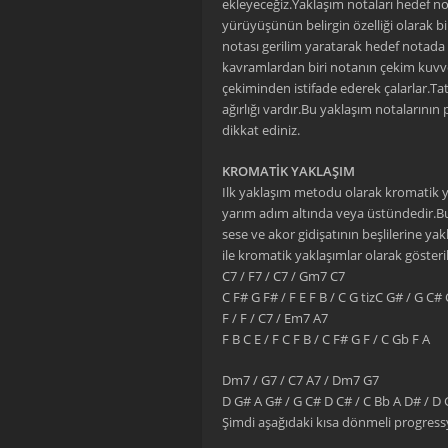
ekleyeceğiz.Yaklaşım notaları hedef no
yürüyüşünün belirgin özelliği olarak 
notası gerilim yaratarak hedef notada 
kavramlardan biri notanın çekim kuvvet
çekiminden istifade ederek çalarlar.T
ağırlığı vardır.Bu yaklaşım notalarının 
dikkat ediniz.
KROMATİK YAKLAŞIM
Ilk yaklaşım metodu olarak kromatik y
yarım adım altında veya üstündedir.Bu
sese ve akor gidişatının beşlilerine yak
ile kromatik yaklaşımlar olarak gösteril
C7 / F7 / C7 / Gm7 C7
C F# G F# / F E F B / C G tizC G# / G C# 
F / F / C7 / Em7 A7
F B C E / F C F B / C F# G F / C Gb F A
Dm7 / G7 / C7 A7 / Dm7 G7
D G# A G# / G C# D C# / C Bb A D# / D
Şimdi aşağıdaki kısa dönmeli progress