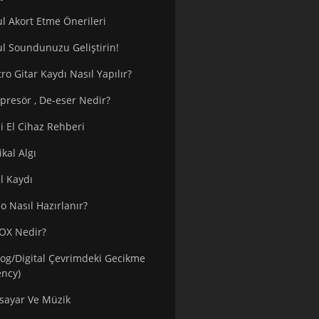
l Akort Etme Önerileri
l Soundunuzu Geliştirin!
tro Gitar Kaydı Nasıl Yapılır?
resör , De-eser Nedir?
ci El Cihaz Rehberi
kal Algı
l Kaydı
 Nasıl Hazırlanır?
OX Nedir?
og/Digital Çevrimdeki Gecikme
ency)
isayar Ve Müzik