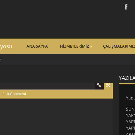
dyosu
ANA SAYFA
HIZMETLERIMIZ
ÇALIŞMALARIMI
r
YAZIL
0 Comment
Yapa
SUN
YAP
YAP
YAP
ART