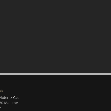
iz
Akdeniz Cad.
830 Maltepe
e