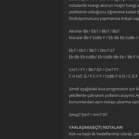
notalardır.Hangi akorun majör hangi 
yedilisinin olduğunu öğrenene kadar bu k
fonksiyonunuzu yapmanıza imkan sagl
Akorlar Bb / Eb7 / Bb7 / Bb7
Notalar Bb F tizBb F / Eb Bb Eb tizBb /
Eb7 / Eb7 / Bb7 / Dm7 G7
Eb Bb Eb tizBb/ Eb tizBb Bb Eb / Bb F ti
Cm7 / F7 / Bb7 G7 / Cm7 F7
C G tizC G / F C F F / tizBb F G D / C G F
Şimdi aşağıdaki kısa progression için kö
şekillerde çalmanın yollarını arayınız.
konumlardan aynı notayı çıkarma opsi
Gmaj7 Em7 / Am7 D7
YAKLAŞIM(GEÇİT) NOTALARI
Kök ve beşli ilk hedeflerimiz olarak, ş