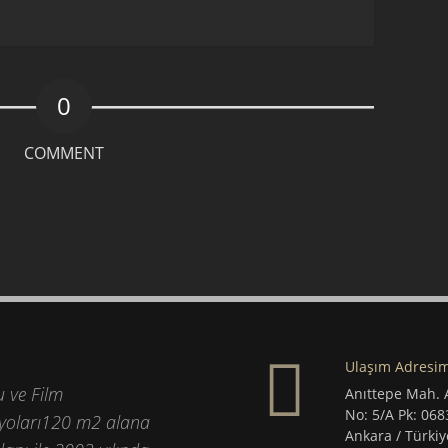
0
COMMENT
Ulaşım Adresim
u ve Film
Anıttepe Mah. 
No: 5/A Pk: 06
yoları120 m2 alana
Ankara / Türkiy