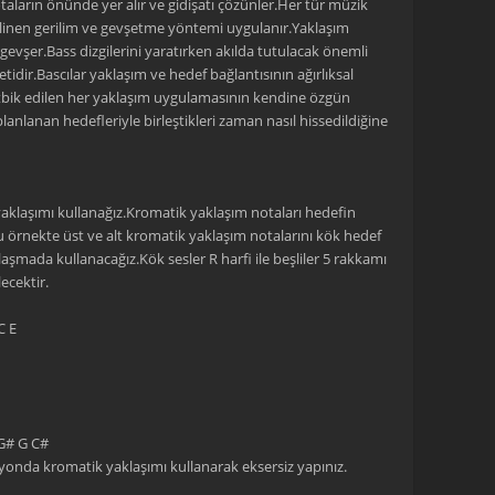
taların önünde yer alır ve gidişatı çözünler.Her tür müzik
bilinen gerilim ve gevşetme yöntemi uygulanır.Yaklaşım
gevşer.Bass dizgilerini yaratırken akılda tutulacak önemli
idir.Bascılar yaklaşım ve hedef bağlantısının ağırlıksal
atbik edilen her yaklaşım uygulamasının kendine özgün
planlanan hedefleriyle birleştikleri zaman nasıl hissedildiğine
aklaşımı kullanağız.Kromatik yaklaşım notaları hedefin
 örnekte üst ve alt kromatik yaklaşım notalarını kök hedef
laşmada kullanacağız.Kök sesler R harfi ile beşliler 5 rakkamı
ecektir.
C E
 G# G C#
yonda kromatik yaklaşımı kullanarak eksersiz yapınız.